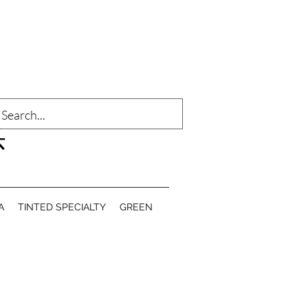
登入
乐
A
TINTED SPECIALTY
GREEN