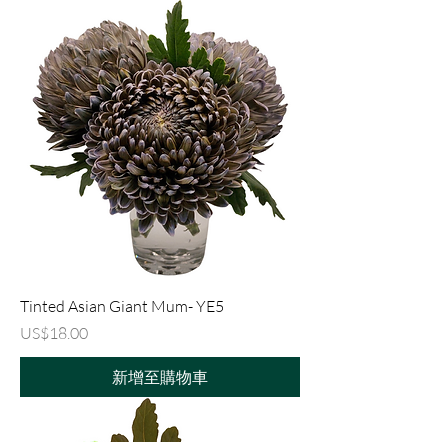
Tinted Asian Giant Mum- YE5
價格
US$18.00
新增至購物車