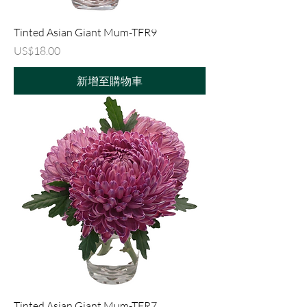
Tinted Asian Giant Mum-TFR9
價格
US$18.00
新增至購物車
Tinted Asian Giant Mum-TFR7