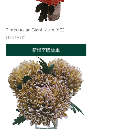
Tinted Asian Giant Mum- YE2
價格
US$18.00
新增至購物車