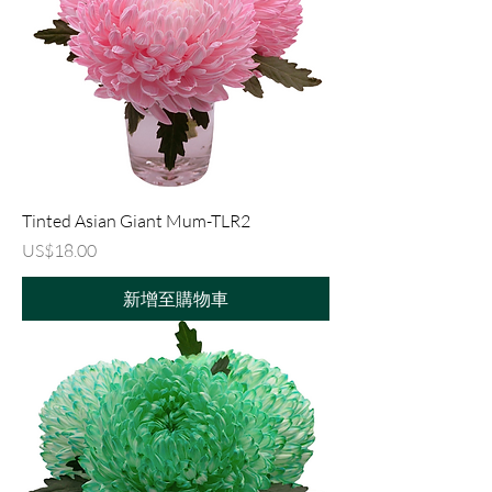
Tinted Asian Giant Mum-TLR2
價格
US$18.00
新增至購物車